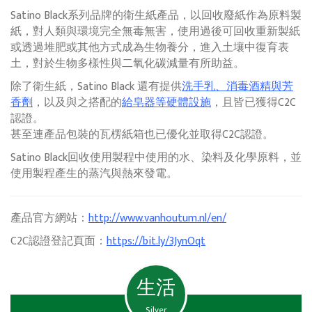
Satino Black系列品牌的衛生紙產品，以回收廢紙作為原料製
紙，對人類與環境完全無毒無害，使用過後可回收重新製紙
或透過堆肥或其他方式成為生物養分，進入土壤中復育表
土，對於生物多樣性與二氧化碳減量有所助益。
除了衛生紙，Satino Black 還有提供
洗手乳、消毒酒精與芳
香劑
，以及與之搭配的
給皂器等硬體設施
，且皆已獲得C2C
認證。
甚至連產品包裝的瓦楞紙箱也已優化並取得C2C認證。
Satino Black回收使用製程中使用的水、染料及化學原料，並
使用製程產生的蒸汽與熱來發電。
產品官方網站：
http://www.vanhoutum.nl/en/
C2C認證登記頁面：
https://bit.ly/3JynOqt
生活
Silver