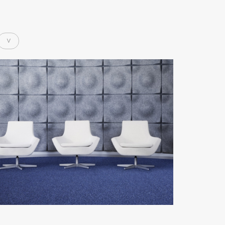
乘載著對永續的堅持與承
諾，為循環設計而生的
Tarkett地板
建築／家具產業