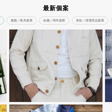
最新個案
建築／家具產業
紡織／時尚產業
美妝／清潔用品產業
史上第一匹白金級C2C認
證布料！歐洲知名時尚品
牌C&A持續往100%健康循
環邁進
紡織／時尚產業