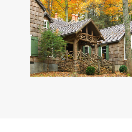
史上第一張白金級C2C認
證！Bark House 用「白楊
木瓦」完美示範生物循環
企業的未來樣貌
建築／家具產業