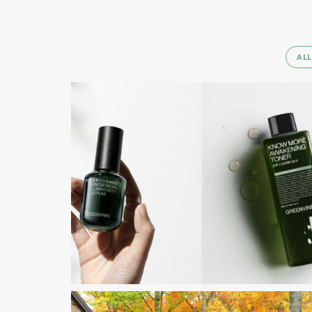
ALL
綠藤生機七項產品一舉獲
得C2C認證4.0版銅級
美妝／清潔用品產業