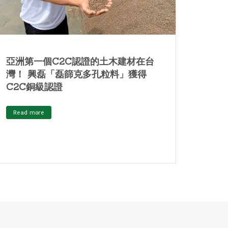
邁向循環建築的下一步：將Madaster
亞洲
建築材料護照平台導入台灣
廢棄
Read more
Read 