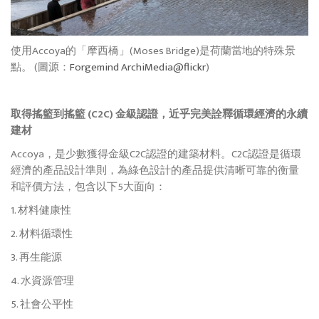
使用Accoya的「摩西橋」(Moses Bridge)是荷蘭當地的特殊景
點。
(圖源：
Forgemind ArchiMedia@flickr
)
取得搖籃到搖籃 (C2C) 金級認證，近乎完美詮釋循環經濟的永續
建材
Accoya，是少數獲得金級C2C認證的建築材料。C2C認證是循環
經濟的產品設計準則，為綠色設計的產品提供清晰可靠的衡量
和評價方法，包含以下5大面向：
1. 材料健康性
2. 材料循環性
3. 再生能源
4. 水資源管理
5. 社會公平性