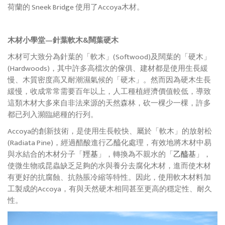
荷蘭的 Sneek Bridge 使用了Accoya木材。
木材小學堂—針葉軟木&闊葉硬木
木材可大致分為針葉的「軟木」(Softwood)及闊葉的「硬木」
(Hardwoods)，其中許多高檔次的傢俱、建材都是使用生長緩
慢、木質密度高又耐潮濕氣候的「硬木」。然而因為硬木生長
緩慢，收成常常需要百年以上，人工種植經濟價值較低，導致
這類木材大多來自非法來源的天然森林，砍一棵少一棵，許多
都已列入瀕臨絕種的行列。
Accoya的創新技術，是使用生長較快、屬於「軟木」的放射松
(Radiata Pine)，經過醋酸進行乙醯化處理，有效地將木材中易
與水結合的木材分子「
羥基
」，轉換為不親水的「
乙醯基
」，
使微生物或昆蟲缺乏足夠的水與養分去腐化木材，進而使木材
有更好的抗腐蝕、抗熱脹冷縮等特性。因此，使用軟木材料加
工製成的Accoya，有與天然硬木相同甚至更高的穩定性、耐久
性。