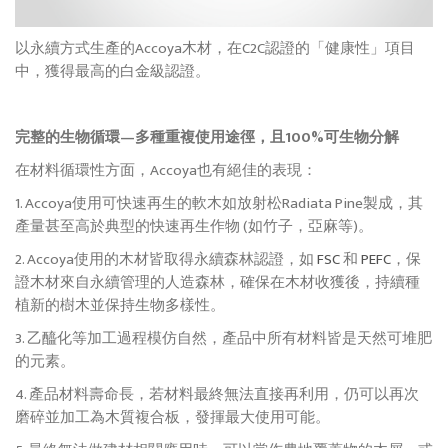
以永續方式生產的Accoya木材，在C2C認證的「健康性」項目
中，獲得最高的白金級認證。
完整的生物循環—多種重複使用途徑，且100%可生物分解
在材料循環性方面，Accoya也有絕佳的表現：
1. Accoya使用可快速再生的軟木如放射松Radiata Pine製成，其
產量甚至高於典型的快速再生作物 (如竹子，亞麻等)。
2. Accoya使用的木材皆取得永續森林認證，如
FSC
和
PEFC
，保
證木材來自永續管理的人造森林，確保在木材收獲後，持續種
植新的樹木並保持生物多樣性。
3. 乙醯化等加工過程模仿自然，產品中所有材料皆是天然可堆肥
的元素。
4. 產品材料壽命長，若材料最終無法直接再利用，仍可以再次
磨碎並加工為木質複合板，發揮最大使用可能。