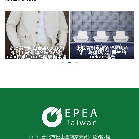
史上第一匹白金級C2C認證
乘載著對永續的堅持與承
布料！歐洲知名時尚品牌
諾，為循環設計而生的
C&A持續往100%健康循環邁
Tarkett地板
進
10595 台北市松山區南京東路四段1號2樓