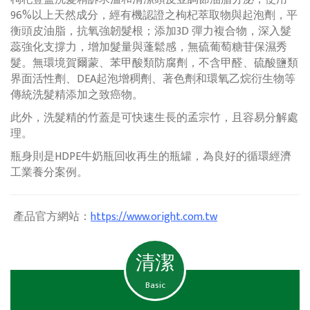
96%以上天然成分，經有機認證之枸杞萃取物與起泡劑，平
衡頭皮油脂，抗氧強韌髮根；添加3D 彈力複合物，深入髮
蕊強化支撐力，增加髮量與蓬鬆感，無硫葡萄糖苷保濕秀
髮。無環境賀爾蒙、苯甲酸類防腐劑，不含甲醛、硫酸鹽類
界面活性劑、DEA起泡增稠劑、著色劑和環氧乙烷衍生物等
傳統洗髮精添加之致癌物。
此外，洗髮精的竹蓋是可快速生長的孟宗竹，且容易分解處
理。
瓶身則是HDPE牛奶瓶回收再生的瓶罐，為良好的循環經濟
工業養分案例。
產品官方網站：
https://www.oright.com.tw
清潔
Basic